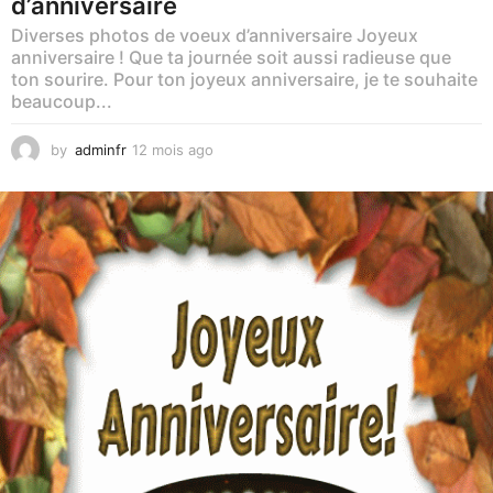
d’anniversaire
o
Diverses photos de voeux d’anniversaire Joyeux
anniversaire ! Que ta journée soit aussi radieuse que
ton sourire. Pour ton joyeux anniversaire, je te souhaite
beaucoup...
by
adminfr
12 mois ago
1
2
m
o
i
s
a
g
o