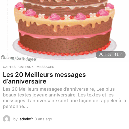
1.2k
0
CARTES
,
GATEAUX
,
MESSAGES
Les 20 Meilleurs messages
d’anniversaire
Les 20 Meilleurs messages d’anniversaire, Les plus
beaux textes joyeux anniversaire. Les textes et les
messages d’anniversaire sont une façon de rappeler à la
personne...
by
adminfr
3 ans ago
1
a