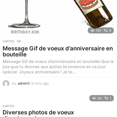
141
0
CARTES
,
GIF
Message Gif de voeux d’anniversaire en
bouteille
Message Gif de voeux d’anniversaire en bouteille Que la
joie que tu donnes aux autres te revienne en ce jour
spécial. Joyeux anniversaire ! Je te...
by
adminfr
8 mois ago
8
m
o
i
33
1
s
CARTES
a
Diverses photos de voeux
g