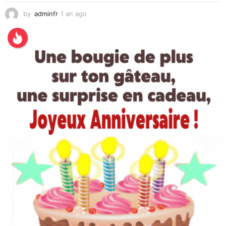
by
adminfr
1 an ago
1
a
n
a
g
o