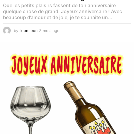
Que les petits plaisirs fassent de ton anniversaire
quelque chose de grand. Joyeux anniversaire ! Avec
beaucoup d’amour et de joie, je te souhaite un...
by
leon leon
8 mois ago
5
m
o
i
s
a
g
o