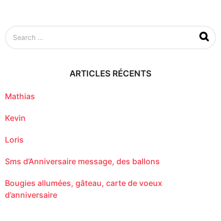
n
a
g
o
S
e
a
r
c
ARTICLES RÉCENTS
h
f
o
Mathias
r
:
Kevin
Loris
Sms d’Anniversaire message, des ballons
Bougies allumées, gâteau, carte de voeux
d’anniversaire