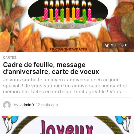
93
0
CARTES
Cadre de feuille, message
d’anniversaire, carte de voeux
Je vous souhaite un joyeux anniversaire en ce jour
spécial !! Je vous souhaite un anniversaire amusant et
mémorable, faites en sorte qu’il soit agréable ! Vous...
by
adminfr
12 mois ago
8
m
o
i
s
a