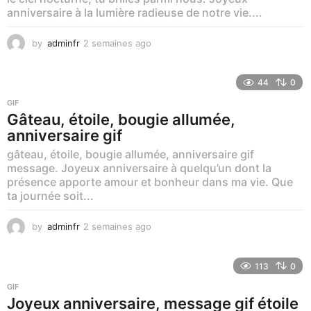
anniversaire à la lumière radieuse de notre vie....
by
adminfr
2 semaines ago
1
s
e
m
44
0
a
GIF
i
Gâteau, étoile, bougie allumée,
n
anniversaire gif
e
a
gâteau, étoile, bougie allumée, anniversaire gif
g
message. Joyeux anniversaire à quelqu’un dont la
o
présence apporte amour et bonheur dans ma vie. Que
ta journée soit...
by
adminfr
2 semaines ago
1
s
e
m
113
0
a
GIF
i
Joyeux anniversaire, message gif étoile
n