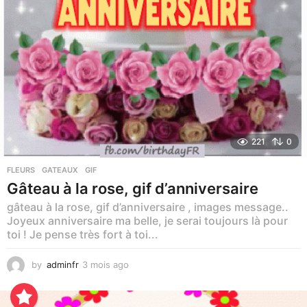
221
0
FLEURS
,
GATEAUX
,
GIF
Gâteau à la rose, gif d’anniversaire
gâteau à la rose, gif d’anniversaire , images message..
Joyeux anniversaire ma belle, je serai toujours là pour
toi ! Je pense très fort à toi...
by
adminfr
3 mois ago
3
m
o
i