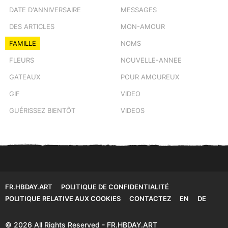
DATE D'ANNIVERSAIRE
MESSAGES
DES ARTICLES
MON-AMOUR
FAMILLE
NOMS
FLEURS
NOUVELLE-ANNEE
GATEAUX
POUR AMOUREUX
GIF
VIDEO
GUÉRISSEZ BIENTÔT
VIDEOS
FR.HBDAY.ART
POLITIQUE DE CONFIDENTIALITÉ
POLITIQUE RELATIVE AUX COOKIES
CONTACTEZ
EN
DE
© 2026 All Rights Reserved - FR.HBDAY.ART