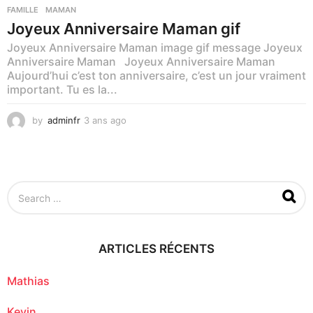
FAMILLE
,
MAMAN
Joyeux Anniversaire Maman gif
Joyeux Anniversaire Maman image gif message Joyeux
Anniversaire Maman Joyeux Anniversaire Maman
Aujourd’hui c’est ton anniversaire, c’est un jour vraiment
important. Tu es la...
by
adminfr
3 ans ago
8
m
o
i
s
a
S
g
e
o
a
r
c
ARTICLES RÉCENTS
h
f
o
Mathias
r
:
Kevin