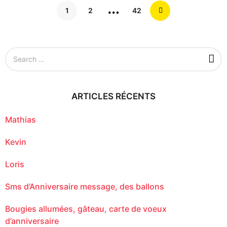
…
1
2
42
S
e
a
r
c
ARTICLES RÉCENTS
h
f
o
Mathias
r
:
Kevin
Loris
Sms d’Anniversaire message, des ballons
Bougies allumées, gâteau, carte de voeux
d’anniversaire