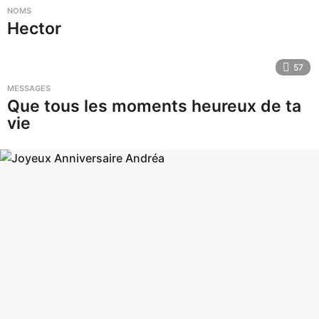
i
NOMS
r
Hector
e
-
57
f
MESSAGES
Que tous les moments heureux de ta
r
vie
.
h
b
d
a
y
.
a
r