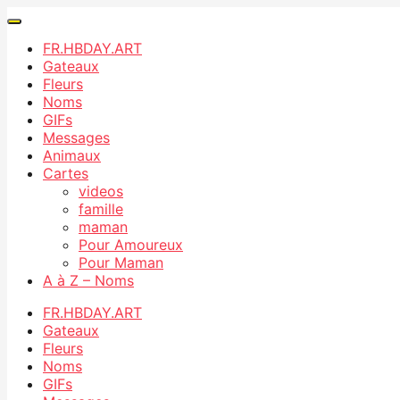
FR.HBDAY.ART
Gateaux
Fleurs
Noms
GIFs
Messages
Animaux
Cartes
videos
famille
maman
Pour Amoureux
Pour Maman
A à Z – Noms
FR.HBDAY.ART
Gateaux
Fleurs
Noms
GIFs