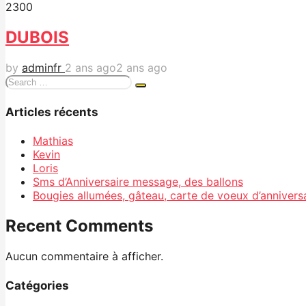
230
0
DUBOIS
by
adminfr
2 ans ago
2 ans ago
Search
for:
Articles récents
Mathias
Kevin
Loris
Sms d’Anniversaire message, des ballons
Bougies allumées, gâteau, carte de voeux d’annivers
Recent Comments
Aucun commentaire à afficher.
Catégories