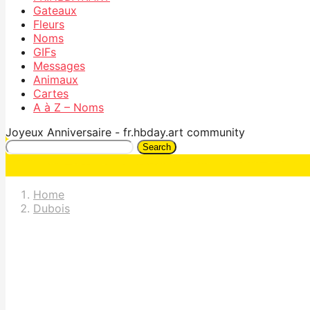
Gateaux
Fleurs
Noms
GIFs
Messages
Animaux
Cartes
A à Z – Noms
Joyeux Anniversaire - fr.hbday.art community
Search
Home
Dubois