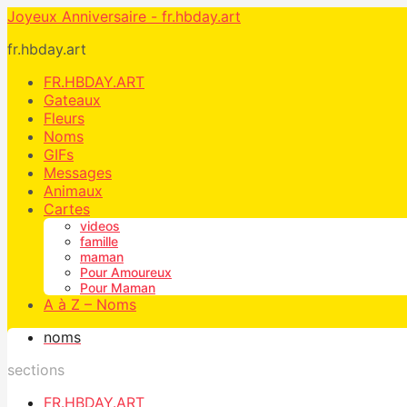
Joyeux Anniversaire - fr.hbday.art
fr.hbday.art
FR.HBDAY.ART
Gateaux
Fleurs
Noms
GIFs
Messages
Animaux
Cartes
videos
famille
maman
Pour Amoureux
Pour Maman
A à Z – Noms
noms
sections
FR.HBDAY.ART