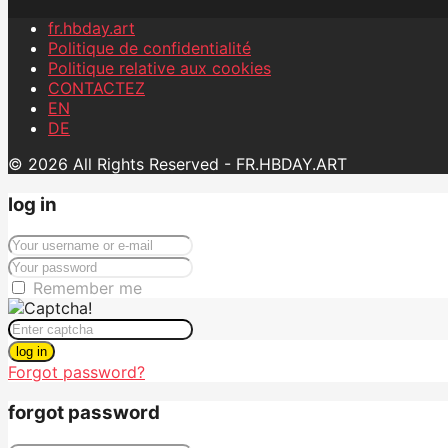
fr.hbday.art
Politique de confidentialité
Politique relative aux cookies
CONTACTEZ
EN
DE
© 2026 All Rights Reserved - FR.HBDAY.ART
log in
Remember me
log in
Forgot password?
forgot password