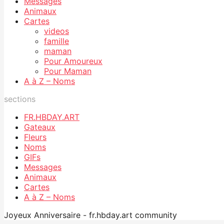
Messages
Animaux
Cartes
videos
famille
maman
Pour Amoureux
Pour Maman
A à Z – Noms
sections
FR.HBDAY.ART
Gateaux
Fleurs
Noms
GIFs
Messages
Animaux
Cartes
A à Z – Noms
Joyeux Anniversaire - fr.hbday.art community