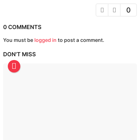
n
a
0
t
i
0 COMMENTS
o
You must be
logged in
to post a comment.
n
DON'T MISS