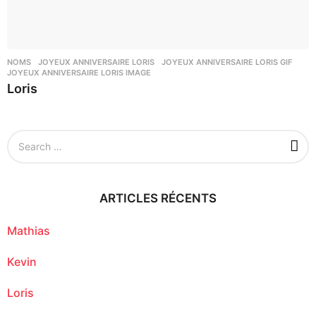
NOMS
JOYEUX ANNIVERSAIRE LORIS
,
JOYEUX ANNIVERSAIRE LORIS GIF
,
JOYEUX ANNIVERSAIRE LORIS IMAGE
Loris
S
e
a
r
c
ARTICLES RÉCENTS
h
f
o
Mathias
r
:
Kevin
Loris