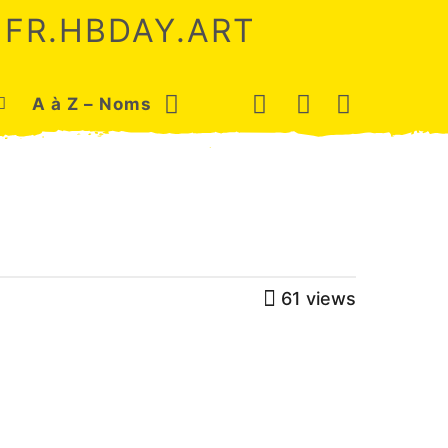
 FR.HBDAY.ART
A à Z – Noms
61
views