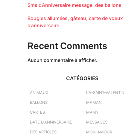
Sms d’Anniversaire message, des ballons
Bougies allumées, gâteau, carte de voeux
d’anniversaire
Recent Comments
Aucun commentaire à afficher.
CATÉGORIES
ANIMAUX
LA-SAINT-VALENTIN
BALLONS
MAMAN
CARTES
MAMY
DATE D'ANNIVERSAIRE
MESSAGES
DES ARTICLES
MON-AMOUR