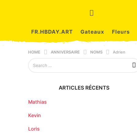
FR.HBDAY.ART
Gateaux
Fleurs
HOME
ANNIVERSAIRE
NOMS
Adrien
S
e
a
r
c
ARTICLES RÉCENTS
h
f
o
Mathias
r
:
Kevin
Loris