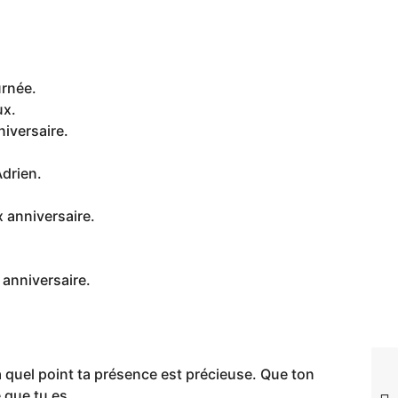
urnée.
ux.
iversaire.
Adrien.
 anniversaire.
 anniversaire.
 à quel point ta présence est précieuse. Que ton
 que tu es.