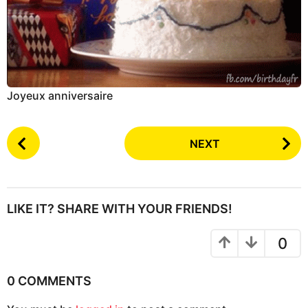
Joyeux anniversaire
P
NEXT
o
s
t
P
LIKE IT? SHARE WITH YOUR FRIENDS!
a
g
0
i
n
0 COMMENTS
a