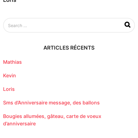
S
e
a
r
c
ARTICLES RÉCENTS
h
f
o
Mathias
r
:
Kevin
Loris
Sms d’Anniversaire message, des ballons
Bougies allumées, gâteau, carte de voeux
d’anniversaire