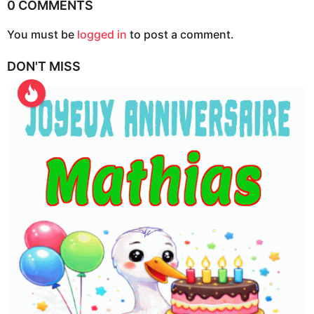
n
0 COMMENTS
a
You must be
logged in
to post a comment.
t
i
DON'T MISS
o
n