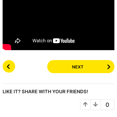
P
NEXT
o
s
t
P
LIKE IT? SHARE WITH YOUR FRIENDS!
a
g
0
i