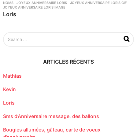
NOMS
JOYEUX ANNIVERSAIRE LORIS
,
JOYEUX ANNIVERSAIRE LORIS GIF
,
JOYEUX ANNIVERSAIRE LORIS IMAGE
Loris
S
e
a
r
c
ARTICLES RÉCENTS
h
f
o
Mathias
r
:
Kevin
Loris
Sms d’Anniversaire message, des ballons
Bougies allumées, gâteau, carte de voeux
d’anniversaire