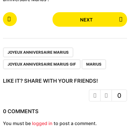
P
NEXT
o
s
t
P
,
,
a
JOYEUX ANNIVERSAIRE MARIUS
g
JOYEUX ANNIVERSAIRE MARIUS GIF
MARIUS
i
n
LIKE IT? SHARE WITH YOUR FRIENDS!
a
t
0
i
o
0 COMMENTS
n
You must be
logged in
to post a comment.