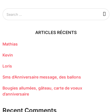
S
e
a
r
c
ARTICLES RÉCENTS
h
f
o
Mathias
r
:
Kevin
Loris
Sms d’Anniversaire message, des ballons
Bougies allumées, gâteau, carte de voeux
d’anniversaire
Recent Comments