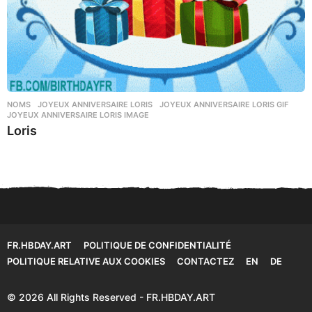
NOMS
JOYEUX ANNIVERSAIRE LORIS
,
JOYEUX ANNIVERSAIRE LORIS GIF
,
JOYEUX ANNIVERSAIRE LORIS IMAGE
Loris
FR.HBDAY.ART
POLITIQUE DE CONFIDENTIALITÉ
POLITIQUE RELATIVE AUX COOKIES
CONTACTEZ
EN
DE
© 2026 All Rights Reserved - FR.HBDAY.ART