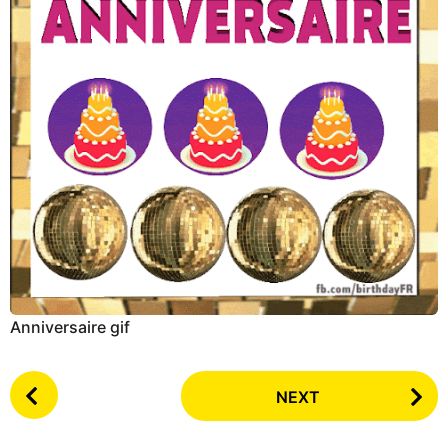
Anniversaire gif
P
NEXT
o
s