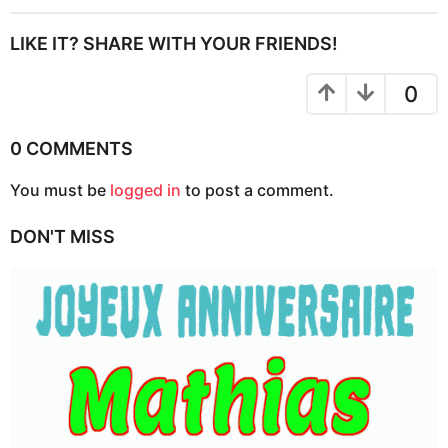
t
P
LIKE IT? SHARE WITH YOUR FRIENDS!
a
g
0
i
n
0 COMMENTS
a
You must be
logged in
to post a comment.
t
i
DON'T MISS
o
n