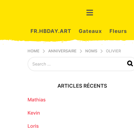
FR.HBDAY.ART
Gateaux
Fleurs
HOME
ANNIVERSAIRE
NOMS
OLIVIER
S
e
a
r
c
ARTICLES RÉCENTS
h
f
o
Mathias
r
:
Kevin
Loris