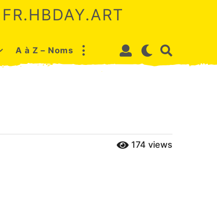
 FR.HBDAY.ART
A à Z – Noms
174
views