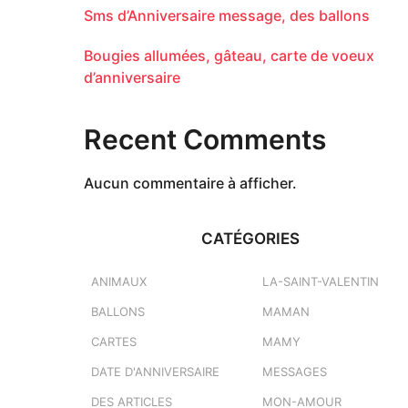
Sms d’Anniversaire message, des ballons
Bougies allumées, gâteau, carte de voeux
d’anniversaire
Recent Comments
Aucun commentaire à afficher.
CATÉGORIES
ANIMAUX
LA-SAINT-VALENTIN
BALLONS
MAMAN
CARTES
MAMY
DATE D'ANNIVERSAIRE
MESSAGES
DES ARTICLES
MON-AMOUR