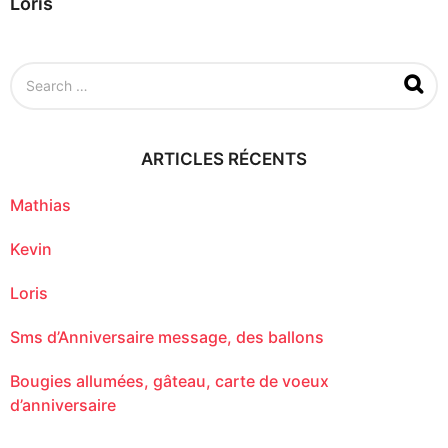
Loris
S
e
a
r
c
ARTICLES RÉCENTS
h
f
o
Mathias
r
:
Kevin
Loris
Sms d’Anniversaire message, des ballons
Bougies allumées, gâteau, carte de voeux
d’anniversaire