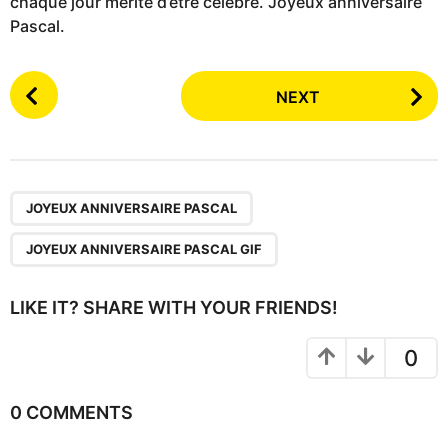
chaque jour mérite d’être célébré. Joyeux anniversaire
Pascal.
P
NEXT
o
s
t
P
,
a
JOYEUX ANNIVERSAIRE PASCAL
g
JOYEUX ANNIVERSAIRE PASCAL GIF
i
n
LIKE IT? SHARE WITH YOUR FRIENDS!
a
t
0
i
o
0 COMMENTS
n