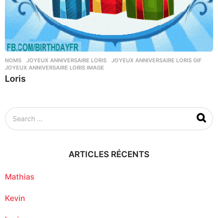
NOMS
JOYEUX ANNIVERSAIRE LORIS
,
JOYEUX ANNIVERSAIRE LORIS GIF
,
JOYEUX ANNIVERSAIRE LORIS IMAGE
Loris
S
e
a
r
c
ARTICLES RÉCENTS
h
f
o
Mathias
r
:
Kevin