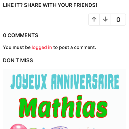
i
LIKE IT? SHARE WITH YOUR FRIENDS!
n
a
0
t
i
0 COMMENTS
o
You must be
logged in
to post a comment.
n
DON'T MISS